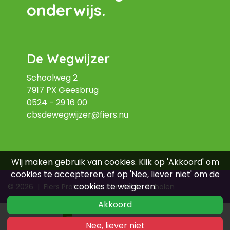
onderwijs.
De Wegwijzer
Schoolweg 2
7917 PX Geesbrug
0524 - 29 16 00
cbsdewegwijzer@fiers.nu
Wij maken gebruik van cookies. Klik op 'Akkoord' om
cookies te accepteren, of op 'Nee, liever niet' om de
cookies te weigeren.
© 2026
|
Fiers Protestants Christelijke Scholen
Akkoord
Nee, liever niet